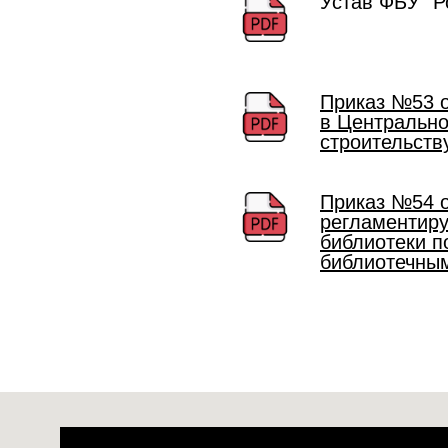
Устав ФБУ "Р
Приказ №53 о
в Центрально
строительств
Приказ №54 о
регламентиру
библиотеки п
библиотечны