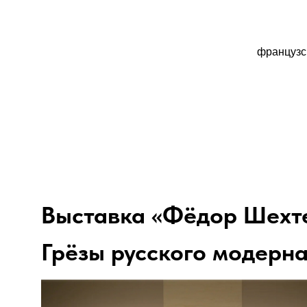
французск
Выставка «Фёдор Шехте
Грёзы русского модерн