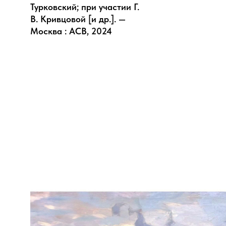
Турковский; при участии Г.
В. Кривцовой [и др.]. —
Москва : АСВ, 2024
размеры слайда
445х634