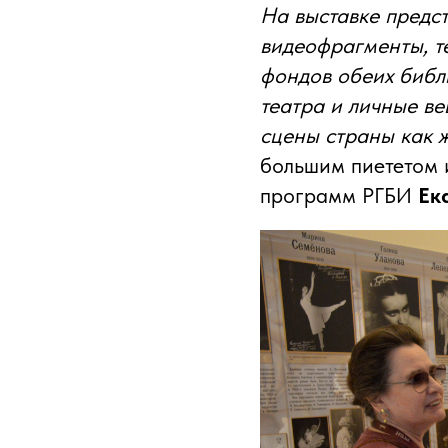
На выставке предс
видеофрагменты, т
фондов обеих библ
театра и личные ве
сцены страны как 
большим пиететом 
программ РГБИ
Ек