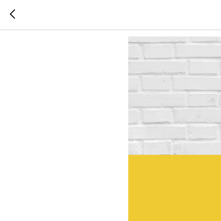
"Кирпичик"