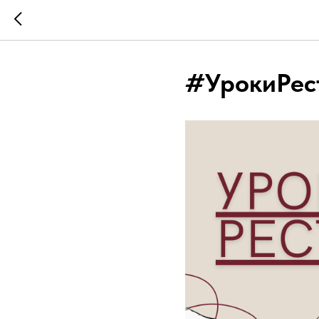
#УрокиРест