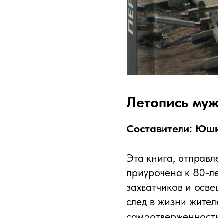
Летопись муж
Составители: Юшков
Эта книга, отправ
приурочена к 80-л
захватчиков и осв
след в жизни жите
самоотверженность