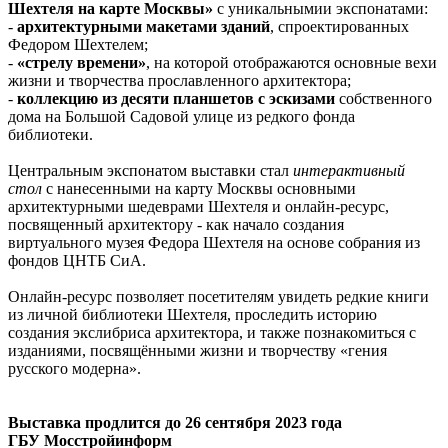
Шехтеля на карте Москвы»
с уникальнымии экспонатами:
-
архитектурными макетами зданий
, спроектированных
Федором Шехтелем;
-
«стрелу времени»
, на которой отображаются основные вехи
жизни и творчества прославленного архитектора;
-
коллекцию из десяти планшетов с эскизами
собственного
дома на Большой Садовой улице из редкого фонда
библиотеки.
Центральным экспонатом выставки стал
интерактивный
стол
с нанесенными на карту Москвы основными
архитектурными шедеврами Шехтеля и онлайн-ресурс,
посвященный архитектору - как начало создания
виртуального музея Федора Шехтеля на основе собрания из
фондов ЦНТБ СиА.
Онлайн-ресурс позволяет посетителям увидеть редкие книги
из личной библиотеки Шехтеля, проследить историю
создания экслибриса архитектора, и также познакомиться с
изданиями, посвящёнными жизни и творчеству «гения
русского модерна».
Выставка продлится до 26 сентября 2023 года
ГБУ Мосстройинформ