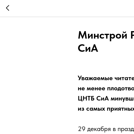
Минстрой Р
СиА
Уважаемые читател
не менее плодотв
ЦНТБ СиА минувши
из самых приятных
29 декабря в праз