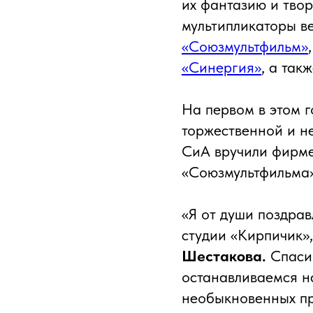
их фантазию и тво
мультипликаторы в
«Союзмультфильм»
«Синергия»
, а так
На первом в этом г
торжественной и н
СиА вручили фирме
«Союзмультфильма»
«Я от души поздрав
студии «Кирпичик»
Шестакова.
Спасиб
останавливаемся на
необыкновенных пр