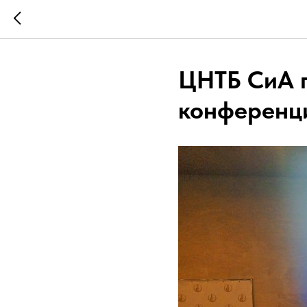
ЦНТБ СиА п
конференц