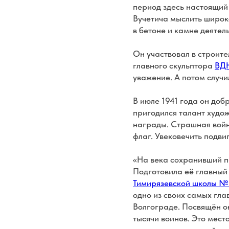
период здесь настоящий 
Вучетича мыслить широко
в бетоне и камне деятел
Он участвовал в строит
главного скульптора
ВД
уважение. А потом случил
В июле 1941 года он доб
пригодился талант худо
награды. Страшная войн
флаг. Увековечить подви
«На века сохранивший па
Подготовила её главный
Тимирязевской школы №
одно из своих самых гл
Волгограде. Посвящён он
тысячи воинов. Это мест