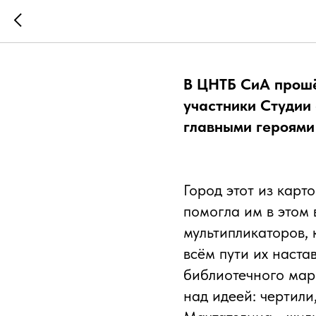
Мечтатели
В ЦНТБ СиА прошё
участники Студии
главными героями 
Город этот из карт
помогла им в этом 
мультипликаторов,
всём пути их наста
библиотечного ма
над идеей: чертили