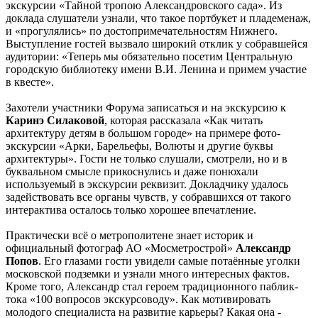
экскурсии «Тайной тропою Александровского сада». Из
доклада слушатели узнали, что такое портбукет и пладеменаж,
и «прогулялись» по достопримечательностям Нижнего.
Выступление гостей вызвало широкий отклик у собравшейся
аудитории: «Теперь мы обязательно посетим Центральную
городскую библиотеку имени В.И. Ленина и примем участие
в квесте».
Захотели участники Форума записаться и на экскурсию к
Каринэ Силаковой
, которая рассказала «Как читать
архитектуру детям в большом городе» на примере фото-
экскурсии «Арки, Барельефы, Волюты и другие буквы
архитектуры». Гости не только слушали, смотрели, но и в
буквальном смысле прикоснулись и даже понюхали
используемый в экскурсии реквизит. Докладчику удалось
задействовать все органы чувств, у собравшихся от такого
интерактива осталось только хорошее впечатление.
Практически всё о метрополитене знает историк и
официальный фотограф АО «Мосметрострой»
Александр
Попов
. Его глазами гости увидели самые потаённые уголки
московской подземки и узнали много интересных фактов.
Кроме того, Александр стал героем традиционного паблик-
тока «100 вопросов экскурсоводу». Как мотивировать
молодого специалиста на развитие карьеры? Какая она -