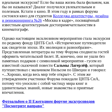
идеальная экскурсия? Если бы ваша жизнь была фильмом, как
бы он назывался? Диалог получился увлекательным и
полезным. Кстати о кино. В этом году в рамках форума
состоялся квиз для студентов
Колледжа архитектуры, дизайна
и реинжиниринга №26
«Москва в кадре», посвящённый
известным архитектурным достопримечательностям в
кинематографе.
Однако настоящим эксклюзивом мероприятия стала экскурсия
по редкому фонду ЦНТБ СиА «Исторические путеводители
как свидетели эпохи. Их эволюция и разнообразие».
Представленная литература на тему Форума сподвигла гостей
оформить читательский билет. И, конечно, они не ушли без
памятных подарков с символикой мероприятия - гусем из
известной сказочной повести
Сальмы Лагерлёф
, который
путешествовал с мальчиком Нильсом по Швеции и говорил:
«...Хорошо, когда весь мир тебе открыт». С этим же
утверждением участники Форума покидали ЦНТБ СиА,
потому что уносили с собой частицу мира книг и
удивительных знаний, новые знакомства и приятные
впечатления.
Фотоальбом о II Ежегодном форуме экскурсоводов
"Посмотрите направо"