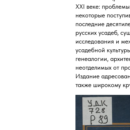
XXI веке: проблемы
некоторые поступи
последние десятил
русских усадеб, с
исследования и ме
усадебной культуры
генеалогии, архит
неотделимых от пр
Издание адресовано
также широкому кру