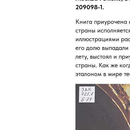
209098-1.
Книга приурочена к
страны исполняетс
иллюстрациями рас
его долю выпадали 
лету, выстоял и пр
страны. Как же ког
эталоном в мире те